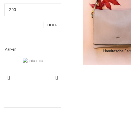
Max.
Preis
FILTER
Marken
Handtasche Jam