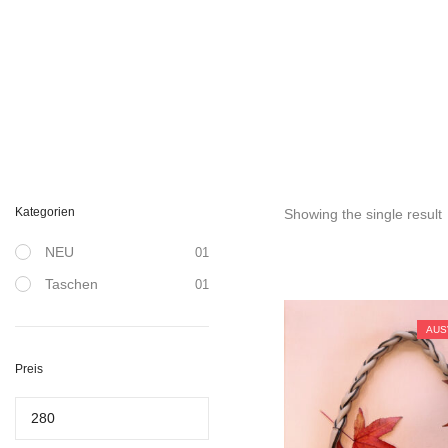
Kategorien
Showing the single result
NEU
01
Taschen
01
289,00
€
AUS
Preis
Min.
Preis