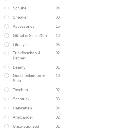
Schuhe
04
Sneaker
03
Accessories
15
Gürtel & Schließen
13
Lifestyle
05
Trinkflaschen &
02
Becher
Beauty
01
Geschenkideen &
10
Sets
Taschen
02
Schmuck
06
Halsketten
04
Armbänder
02
Uncategorized
01