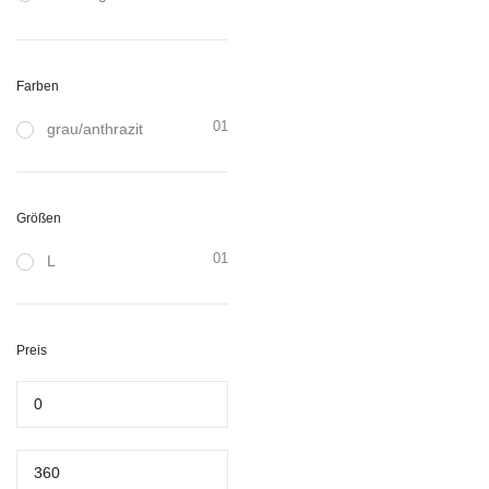
Farben
01
grau/anthrazit
Größen
01
L
Preis
Min.
Preis
Max.
Preis