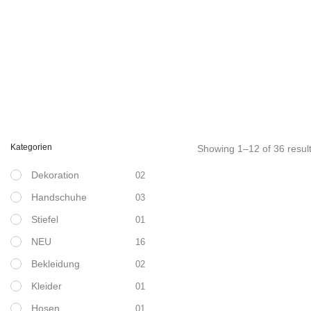
Kategorien
Showing 1–12 of 36 resul
Wir überarbeiten zur Ze
Dekoration
02
online-shop. Bitte besuch
Handschuhe
03
unseren Geschäften Soest
Lederkleid OAKWOO
Stiefel
01
359,00
€
Bioloco Office Therm
AUS
NEU
18,95
€
16
AUS
AUS
Bekleidung
02
Kleider
01
Hosen
01