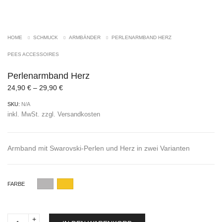
HOME
SCHMUCK
ARMBÄNDER
PERLENARMBAND HERZ
PEES ACCESSOIRES
Perlenarmband Herz
24,90
€
–
29,90
€
SKU:
N/A
inkl. MwSt.
zzgl.
Versandkosten
Armband mit Swarovski-Perlen und Herz in zwei Varianten
FARBE
Perlenarmband