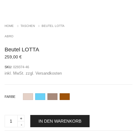
HOME
TASCHEN
BEUTEL LOTTA
ABRO
Beutel LOTTA
259,00
€
SKU:
029374-46
inkl. MwSt.
zzgl.
Versandkosten
FARBE
Beutel
IN DEN WARENKORB
LOTTA
quantity