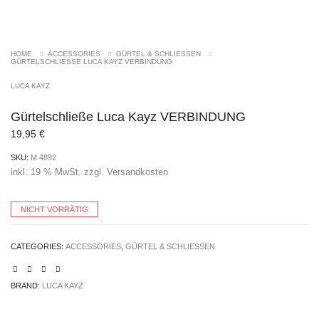
AUSVERKAUFT
HOME
ACCESSORIES
GÜRTEL & SCHLIESSEN
GÜRTELSCHLIESSE LUCA KAYZ VERBINDUNG
LUCA KAYZ
Gürtelschließe Luca Kayz VERBINDUNG
19,95
€
SKU:
M 4892
inkl. 19 % MwSt.
zzgl.
Versandkosten
NICHT VORRÄTIG
CATEGORIES:
ACCESSORIES
,
GÜRTEL & SCHLIESSEN
BRAND:
LUCA KAYZ