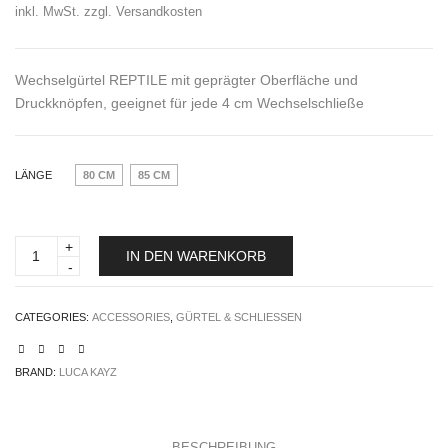
inkl. MwSt.
zzgl.
Versandkosten
Wechselgürtel REPTILE mit geprägter Oberfläche und
Druckknöpfen, geeignet für jede 4 cm Wechselschließe
LÄNGE
80 CM
85 CM
Wechselgürtel
IN DEN WARENKORB
Luca
Kayz
REPTILE
quantity
CATEGORIES:
ACCESSORIES
,
GÜRTEL & SCHLIESSEN
BRAND:
LUCA KAYZ
BESCHREIBUNG